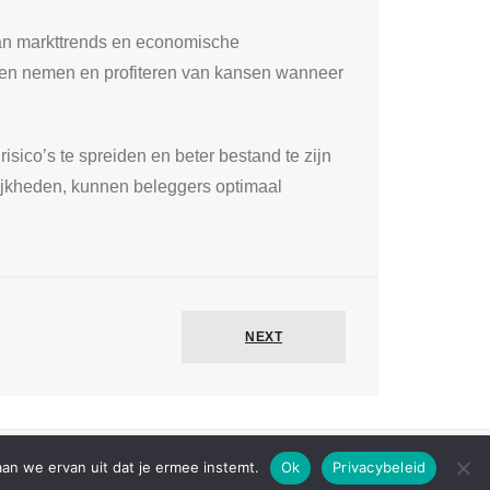
 van markttrends en economische
gen nemen en profiteren van kansen wanneer
isico’s te spreiden en beter bestand te zijn
ijkheden, kunnen beleggers optimaal
NEXT
aan we ervan uit dat je ermee instemt.
Ok
Privacybeleid