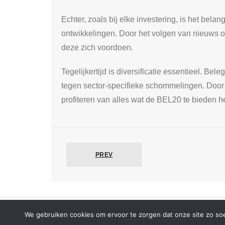
Echter, zoals bij elke investering, is het be
ontwikkelingen. Door het volgen van nieuws 
deze zich voordoen.
Tegelijkertijd is diversificatie essentieel. B
tegen sector-specifieke schommelingen. Door 
profiteren van alles wat de BEL20 te bieden he
PREV
Developed by
Shuttle Themes
. Powered by
WordPres
We gebruiken cookies om ervoor te zorgen dat onze site zo soep