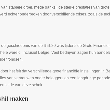
an stabiele groei, mede dankzij de sterke prestaties van grote
erd echter onderbroken door verschillende crises, zoals de te
n de geschiedenis van de BEL20 was tijdens de Grote Financiële
ele wereld, inclusief België. Veel bedrijven zagen hun aandele
sioenfondsen.
oor het feit dat verschillende grote financiële instellingen in 
 verlies van vertrouwen onder beleggers en een langdurige peri
herstelde van deze schok.
chil maken