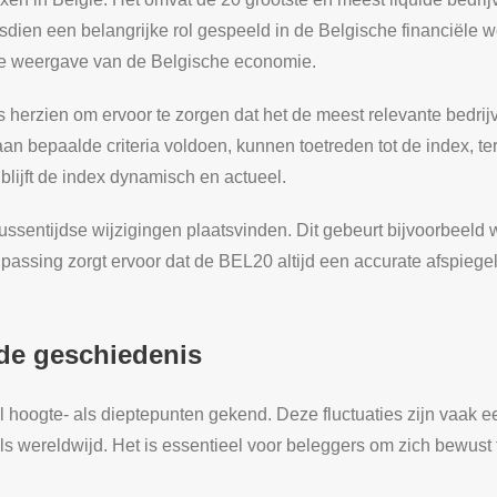
sdien een belangrijke rol gespeeld in de Belgische financiële 
eve weergave van de Belgische economie.
s herzien om ervoor te zorgen dat het de meest relevante bedri
an bepaalde criteria voldoen, kunnen toetreden tot de index, ter
lijft de index dynamisch en actueel.
tussentijdse wijzigingen plaatsvinden. Dit gebeurt bijvoorbeel
passing zorgt ervoor dat de BEL20 altijd een accurate afspiegeli
 de geschiedenis
 hoogte- als dieptepunten gekend. Deze fluctuaties zijn vaak
als wereldwijd. Het is essentieel voor beleggers om zich bewust