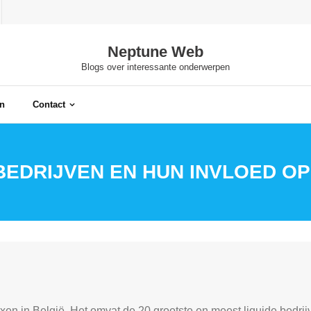
Neptune Web
Blogs over interessante onderwerpen
n
Contact
BEDRIJVEN EN HUN INVLOED O
n in België. Het omvat de 20 grootste en meest liquide bedrijv