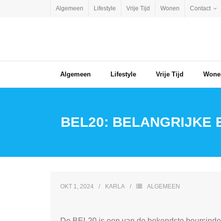
Skip
Algemeen
Lifestyle
Vrije Tijd
Wonen
Contact
to
content
Algemeen
Lifestyle
Vrije Tijd
Wone
BEL20: BELANGRIJKE 
OKT 1, 2024
KARLA
ALGEMEEN
De BEL20 is een van de bekendste beursindexe