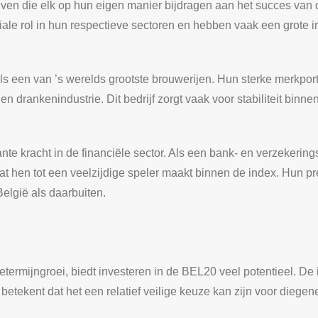
jven die elk op hun eigen manier bijdragen aan het succes va
le rol in hun respectieve sectoren en hebben vaak een grote i
ls een van ’s werelds grootste brouwerijen. Hun sterke merkpo
en drankenindustrie. Dit bedrijf zorgt vaak voor stabiliteit bin
e kracht in de financiële sector. Als een bank- en verzekering
at hen tot een veelzijdige speler maakt binnen de index. Hun p
elgië als daarbuiten.
getermijngroei, biedt investeren in de BEL20 veel potentieel. D
 betekent dat het een relatief veilige keuze kan zijn voor diege