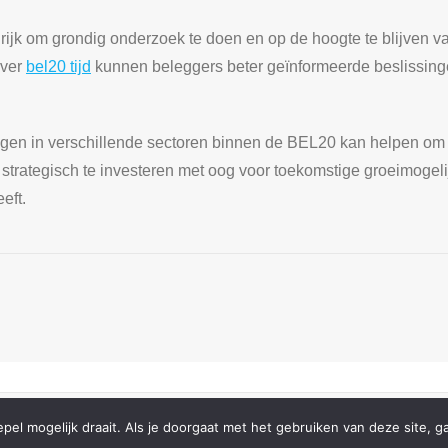
langrijk om grondig onderzoek te doen en op de hoogte te blijven
over
bel20 tijd
kunnen beleggers beter geïnformeerde beslissin
eleggen in verschillende sectoren binnen de BEL20 kan helpen om r
strategisch te investeren met oog voor toekomstige groeimogel
eft.
s
.
el mogelijk draait. Als je doorgaat met het gebruiken van deze site, g